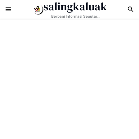
salingkaluak
ata Sosial Jadi Kunci, Hj. Aida Dorong Nagari Aktif Pastikan Warga Mi
Berbagi Informasi Seputar
Sumatera Barat Dan Informasi
Umum Lainnya Nasional Maupun
Internasional.