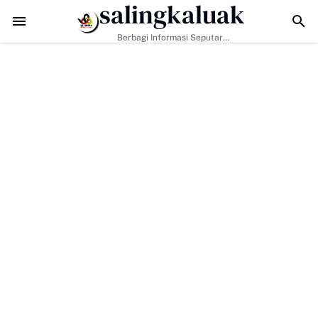
salingkaluak
Hadapi Tantangan Era Digital, Arisal Aziz Ajak Masyarakat Perkuat 
Berbagi Informasi Seputar
Sumatera Barat Dan Informasi
Umum Lainnya Nasional Maupun
Internasional.