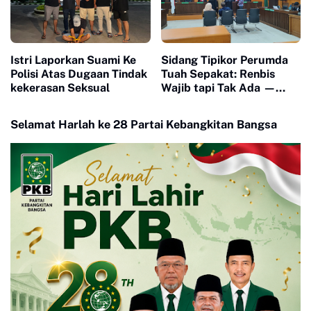
Istri Laporkan Suami Ke
Sidang Tipikor Perumda
Polisi Atas Dugaan Tindak
Tuah Sepakat: Renbis
kekerasan Seksual
Wajib tapi Tak Ada —
Dokumen Rp4 Miliar
Dipertanyakan, Saksi
Selamat Harlah ke 28 Partai Kebangkitan Bangsa
Mangkir karena 'Biaya
Transport'"