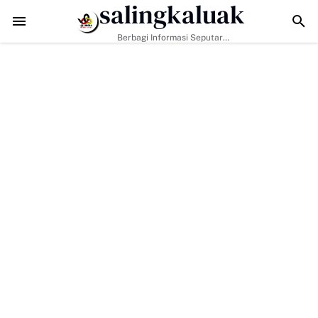
salingkaluak
TMMD ke-129 Tak Hanya Bangun Jalan, Bekali Warga Buluh Kasok d
Berbagi Informasi Seputar
Sumatera Barat Dan Informasi
Umum Lainnya Nasional Maupun
Internasional.