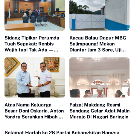
Sidang Tipikor Perumda
Kacau Balau Dapur MBG
Tuah Sepakat: Renbis
Salimpaung! Makan
Wajib tapi Tak Ada —
Diantar Jam 3 Sore, Uji
Dokumen Rp4 Miliar
Limbah Nihil, Petinggi
Dipertanyakan, Saksi
SPPG 'Menghilang'
Mangkir karena 'Biaya
Transport'"
Atas Nama Keluarga
Faizal Makdang Resmi
Besar Doni Oskaria, Anton
Sandang Gelar Adat Malin
Yondra Serahkan Hibah 19
Marajo Di Nagari Baringin
Hektare Lahan untuk SR
Selamat Harlah ke 28 Partai Kebangkitan Bangsa