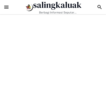
salingkaluak
TMMD ke-129 Tak Hanya Bangun Jalan, Bekali Warga Buluh Kaso
Berbagi Informasi Seputar
Sumatera Barat Dan Informasi
Umum Lainnya Nasional Maupun
Internasional.