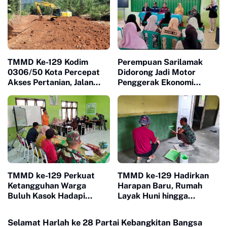
TMMD Ke-129 Kodim
Perempuan Sarilamak
0306/50 Kota Percepat
Didorong Jadi Motor
Akses Pertanian, Jalan
Penggerak Ekonomi
Baru Jadi Harapan Petani
Keluarga Lewat Bimtek
Limapuluh Kota
PEP
TMMD ke-129 Perkuat
TMMD ke-129 Hadirkan
Ketangguhan Warga
Harapan Baru, Rumah
Buluh Kasok Hadapi
Layak Huni hingga
Ancaman Bencana
Layanan Kesehatan Ubah
Kehidupan Warga Buluh
Selamat Harlah ke 28 Partai Kebangkitan Bangsa
Kasok