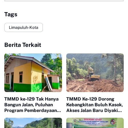
Tags
Limapuluh-Kota
Berita Terkait
TMMD ke-129 Tak Hanya
TMMD Ke-129 Dorong
Bangun Jalan, Puluhan
Kebangkitan Buluh Kasok,
Program Pemberdayaan
Akses Jalan Baru Diyakini
Warga Berjalan Serentak
Percepat Pertumbuhan
di Buluh Kasok
Ekonomi Warga