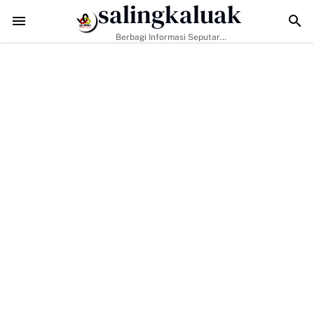
salingkaluak
 Bangun Jalan, Bekali Warga Buluh Kasok dengan Kesiapsiagaan Be
Berbagi Informasi Seputar
Sumatera Barat Dan Informasi
Umum Lainnya Nasional Maupun
Internasional.