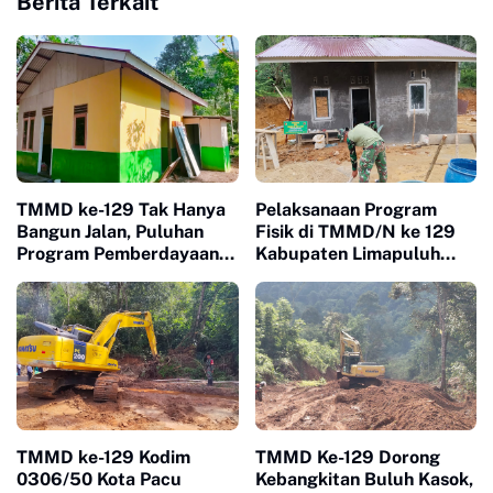
Berita Terkait
TMMD ke-129 Tak Hanya
Pelaksanaan Program
Bangun Jalan, Puluhan
Fisik di TMMD/N ke 129
Program Pemberdayaan
Kabupaten Limapuluh
Warga Berjalan Serentak
Kota Berjalan Dengan
di Buluh Kasok
Lancar Dan Signifikan
TMMD ke-129 Kodim
TMMD Ke-129 Dorong
0306/50 Kota Pacu
Kebangkitan Buluh Kasok,