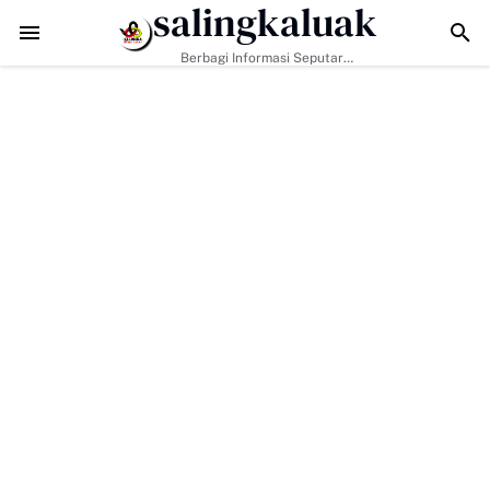
salingkaluak
endekati Tuntas
Tigo Kayo FC Boyong Piala Walikota Payakumbuh Lew
Berbagi Informasi Seputar
Sumatera Barat Dan Informasi
Umum Lainnya Nasional Maupun
Internasional.