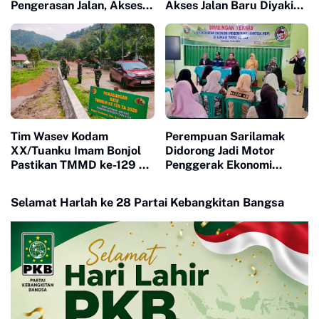
Pengerasan Jalan, Akses
Akses Jalan Baru Diyakini
Warga Harau Kian
Percepat Pertumbuhan
Mendekati Tuntas
Ekonomi Warga
Tim Wasev Kodam
Perempuan Sarilamak
XX/Tuanku Imam Bonjol
Didorong Jadi Motor
Pastikan TMMD ke-129 di
Penggerak Ekonomi
Limapuluh Kota Tepat
Keluarga Lewat Bimtek
Sasaran dan Berkualitas
PEP
Selamat Harlah ke 28 Partai Kebangkitan Bangsa