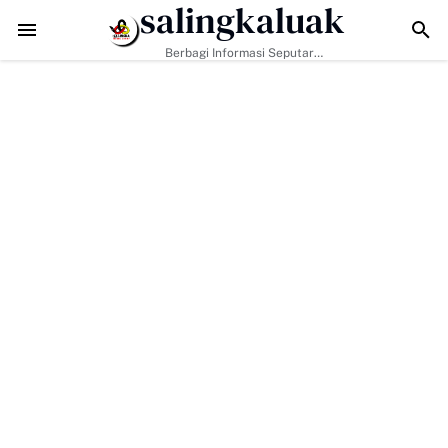
salingkaluak
n Hanya Tugas Pemerintah, H. Ilson Cong Dorong Keluarga dan Masy
Berbagi Informasi Seputar
Sumatera Barat Dan Informasi
Umum Lainnya Nasional Maupun
Internasional.