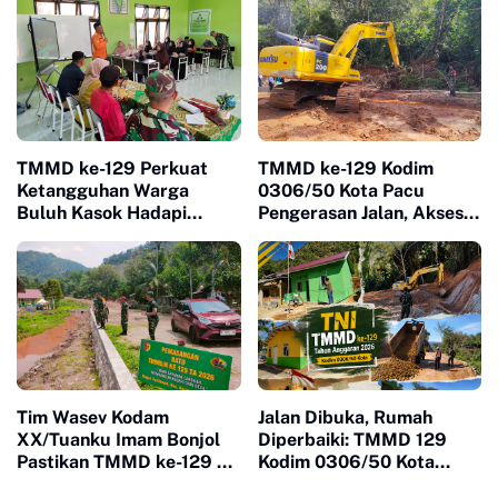
Bencana
Ketertiban
TMMD ke-129 Perkuat
TMMD ke-129 Kodim
Ketangguhan Warga
0306/50 Kota Pacu
Buluh Kasok Hadapi
Pengerasan Jalan, Akses
Ancaman Bencana
Warga Harau Kian
Mendekati Tuntas
Tim Wasev Kodam
Jalan Dibuka, Rumah
XX/Tuanku Imam Bonjol
Diperbaiki: TMMD 129
Pastikan TMMD ke-129 di
Kodim 0306/50 Kota
Limapuluh Kota Tepat
Mulai Ubah Wajah Buluh