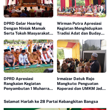
DPRD Gelar Hearing
Wirman Putra Apresiasi
Dengan Niniak Mamak
Kegiatan Menghidupkan
Serta Tokoh Masyarakat
Tradisi Adat dan Budaya
dari Nagari Koto Nan
di Nagari Aua Kuniang
Godang dan Koto Nan
Ompek
DPRD Apresiasi
Irmaizar Datuk Rajo
Rangkaian Kegiatan
Mangkuto: Penguatan
Penyambutan 1 Muharram
Koperasi dan UMKM Jadi
Oleh Pemko Payakumbuh
Kunci Menggerakkan
Ekonomi Rakyat
Selamat Harlah ke 28 Partai Kebangkitan Bangsa