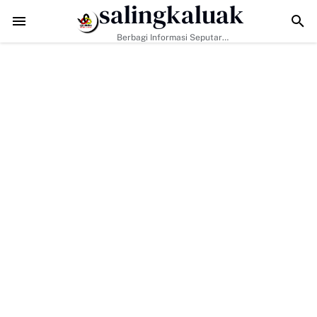
salingkaluak
 ke-129 Kodim 0306/50 Kota Pacu Pengerasan Jalan, Akses Warga 
Berbagi Informasi Seputar
Sumatera Barat Dan Informasi
Umum Lainnya Nasional Maupun
Internasional.