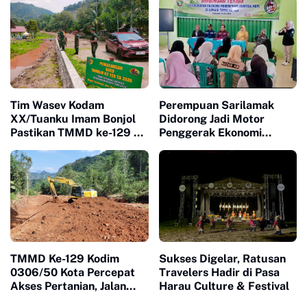
Ketertiban
Tim Wasev Kodam
Perempuan Sarilamak
XX/Tuanku Imam Bonjol
Didorong Jadi Motor
Pastikan TMMD ke-129 di
Penggerak Ekonomi
Limapuluh Kota Tepat
Keluarga Lewat Bimtek
Sasaran dan Berkualitas
PEP
TMMD Ke-129 Kodim
Sukses Digelar, Ratusan
0306/50 Kota Percepat
Travelers Hadir di Pasa
Akses Pertanian, Jalan
Harau Culture & Festival
Baru Jadi Harapan Petani