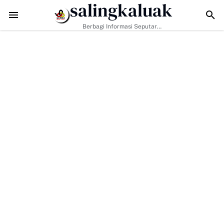
salingkaluak
Hankamtibmas
Wawako Payakumbuh Jadi Inspektur Upacara di MTsN 
Berbagi Informasi Seputar
Sumatera Barat Dan Informasi
Umum Lainnya Nasional Maupun
Internasional.