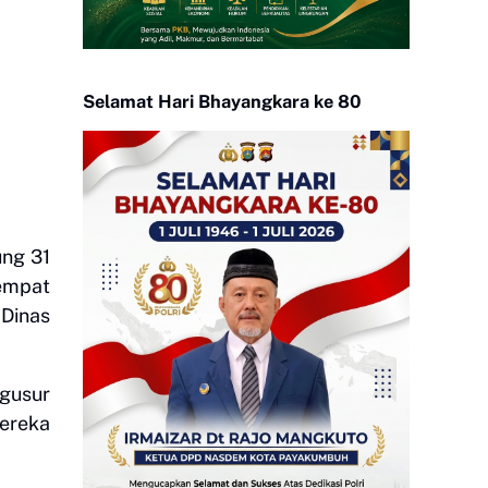
Selamat Hari Bhayangkara ke 80
ung 31
empat
Dinas
rgusur
ereka