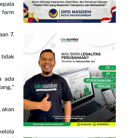
Kepala
 farm
aan 7.
 tidak
a ada
lang,"
, akan
kelola