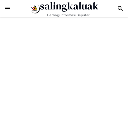
salingkaluak
 Penguatan Kerjasama Hankamtibmas
Wawako Payakumbuh Jadi Inspek
Berbagi Informasi Seputar
Sumatera Barat Dan Informasi
Umum Lainnya Nasional Maupun
Internasional.