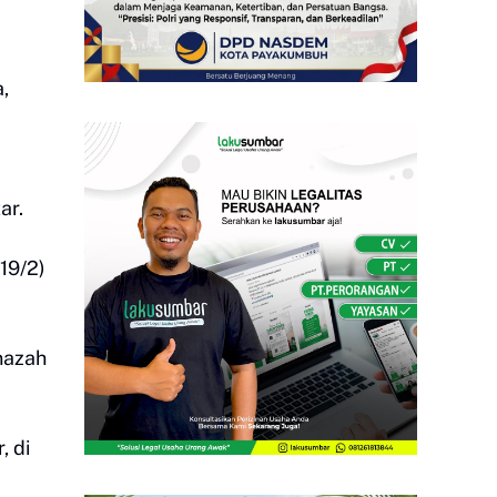
,
ar.
19/2)
enazah
, di