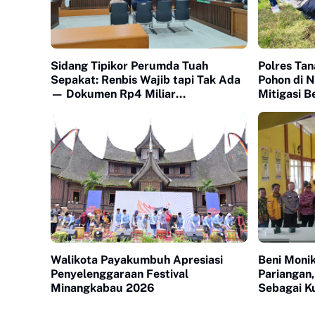
Sidang Tipikor Perumda Tuah
Polres Ta
Sepakat: Renbis Wajib tapi Tak Ada
Pohon di 
— Dokumen Rp4 Miliar
Mitigasi B
Dipertanyakan, Saksi Mangkir
Lingkunga
karena 'Biaya Transport'"
Walikota Payakumbuh Apresiasi
Beni Monik
Penyelenggaraan Festival
Pariangan,
Minangkabau 2026
Sebagai K