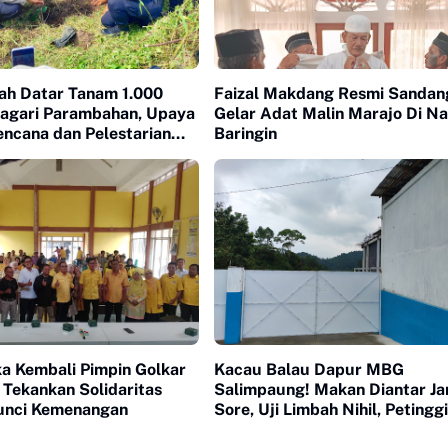
nah Datar Tanam 1.000
Faizal Makdang Resmi Sandan
Nagari Parambahan, Upaya
Gelar Adat Malin Marajo Di Na
encana dan Pelestarian
Baringin
n
a Kembali Pimpin Golkar
Kacau Balau Dapur MBG
 Tekankan Solidaritas
Salimpaung! Makan Diantar J
unci Kemenangan
Sore, Uji Limbah Nihil, Petinggi
SPPG 'Menghilang'