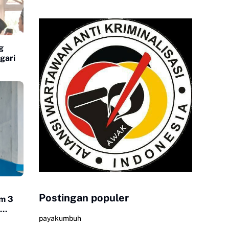
g
gari
Postingan populer
am 3
payakumbuh