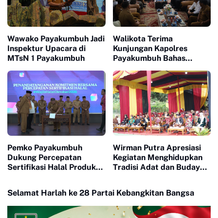
Wawako Payakumbuh Jadi
Walikota Terima
Inspektur Upacara di
Kunjungan Kapolres
MTsN 1 Payakumbuh
Payakumbuh Bahas
Penguatan Kerjasama
Hankamtibmas
Pemko Payakumbuh
Wirman Putra Apresiasi
Dukung Percepatan
Kegiatan Menghidupkan
Sertifikasi Halal Produk
Tradisi Adat dan Budaya
UMKM
di Nagari Aua Kuniang
Selamat Harlah ke 28 Partai Kebangkitan Bangsa