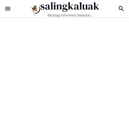
salingkaluak
dapi Tantangan Era Digital, Arisal Aziz Ajak Masyarakat Perkuat Nilai
Berbagi Informasi Seputar
Sumatera Barat Dan Informasi
Umum Lainnya Nasional Maupun
Internasional.