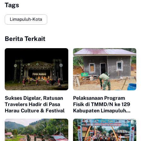
Tags
Limapuluh-Kota
Berita Terkait
Sukses Digelar, Ratusan
Pelaksanaan Program
Travelers Hadir di Pasa
Fisik di TMMD/N ke 129
Harau Culture & Festival
Kabupaten Limapuluh
Kota Berjalan Dengan
Lancar Dan Signifikan