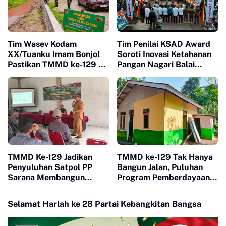
Tim Wasev Kodam
Tim Penilai KSAD Award
XX/Tuanku Imam Bonjol
Soroti Inovasi Ketahanan
Pastikan TMMD ke-129 di
Pangan Nagari Balai
Limapuluh Kota Tepat
Panjang, Kolaborasi
Sasaran dan Berkualitas
Warga Jadi Nilai Utama
TMMD Ke-129 Jadikan
TMMD ke-129 Tak Hanya
Penyuluhan Satpol PP
Bangun Jalan, Puluhan
Sarana Membangun
Program Pemberdayaan
Kesadaran Warga soal
Warga Berjalan Serentak
Ketertiban
di Buluh Kasok
Selamat Harlah ke 28 Partai Kebangkitan Bangsa