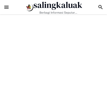
salingkaluak
 Perkuat Nilai Empat Pilar MPR RI
TMMD ke-129 Kodim 0306/50 Kota Pa
Berbagi Informasi Seputar
Sumatera Barat Dan Informasi
Umum Lainnya Nasional Maupun
Internasional.