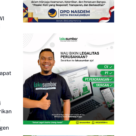
WI
i
rapat
i
rikan
n
ngen