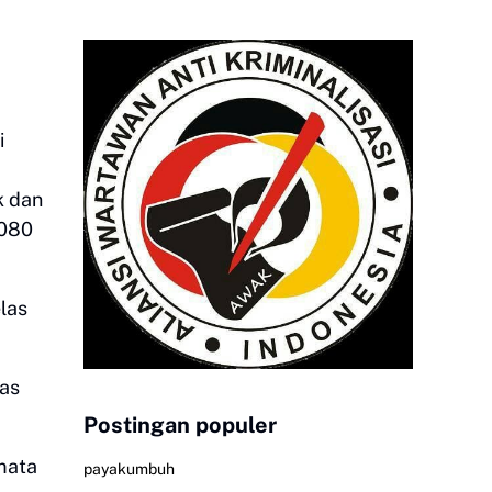
i
k dan
.080
las
tas
Postingan populer
mata
payakumbuh