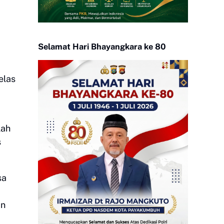
Selamat Hari Bhayangkara ke 80
elas
lah
s
sa
an