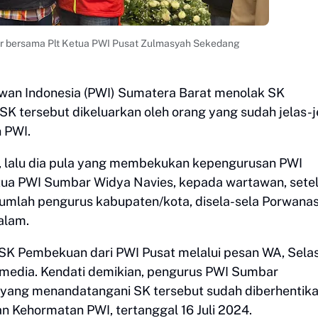
ar bersama Plt Ketua PWI Pusat Zulmasyah Sekedang
awan Indonesia (PWI) Sumatera Barat menolak SK
K tersebut dikeluarkan oleh orang yang sudah jelas-j
 PWI.
I, lalu dia pula yang membekukan kepengurusan PWI
etua PWI Sumbar Widya Navies, kepada wartawan, sete
umlah pengurus kabupaten/kota, disela-sela Porwana
alam.
SK Pembekuan dari PWI Pusat melalui pesan WA, Sela
i media. Kendati demikian, pengurus PWI Sumbar
yang menandatangani SK tersebut sudah diberhentik
 Kehormatan PWI, tertanggal 16 Juli 2024.