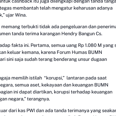
ntuk cashback itu juga dilengkapi dengan tanda tang
tegas membantah telah mengatur keharusan adanya
,” ujar Wina.
memang terbukti tidak ada pengeluaran dan penerim
men tanda terima karangan Hendry Bangun Cs.
adap fakta ini. Pertama, semua uang Rp 1.080 M yang
nyakan keluar kemana, karena Forum Humas BUMN
ri sini saja sudah terang benderang unsur dugaan
gaja memilih istilah “korupsi,” lantaran pada saat
n negara, semua aset, kekayaan dan keuangan BUMN
gian ini dapat diartikan, korupsi terhadap keuangan
an negara,” terangnya.
luar dari kas PWI dan ada tanda terimanya yang seakan