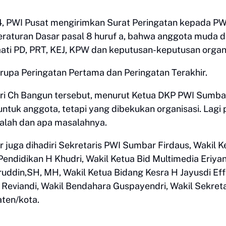
24, PWI Pusat mengirimkan Surat Peringatan kepada PW
eraturan Dasar pasal 8 huruf a, bahwa anggota muda 
ti PD, PRT, KEJ, KPW dan keputusan-keputusan organi
rupa Peringatan Pertama dan Peringatan Terakhir.
ri Ch Bangun tersebut, menurut Ketua DKP PWI Sumba
untuk anggota, tetapi yang dibekukan organisasi. Lagi 
salah dan apa masalahnya.
ga dihadiri Sekretaris PWI Sumbar Firdaus, Wakil K
 Pendidikan H Khudri, Wakil Ketua Bid Multimedia Eriyan
ddin,SH, MH, Wakil Ketua Bidang Kesra H Jayusdi Eff
 Reviandi, Wakil Bendahara Guspayendri, Wakil Sekreta
aten/kota.