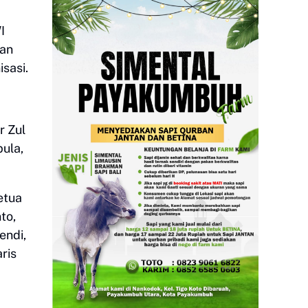
I
dan
sasi.
r Zul
pula,
etua
to,
endi,
ris