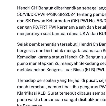
Hendri CH Bangun diberhentikan sebagai an
50/VII/DK/PWI-P/SK-SR/2024 tentang pembe
dan SK Dewan Kehormatan (DK) PWI No: 53/D
dengan PD/PRT PWI karenanya sah dan berlak
menjeratnya soal bantuan dana UKW dari B
Sejak pemberhentian tersebut, Hendri Ch Ban
bergerak dan bertindak mengatasnamakan Ket
Kemudian karena status Hendri Ch Bangun su
pleno menetapkan Zulmansyah Sekedang seb
melaksanakan Kongres Luar Biasa (KLB) PWI.
Terhadap persoalan yang terjadi di pusat, sej
ranah tersebut, namun tiba-tiba pengurus 
Klarifikasi KLB. Surat tersebut dibalas sem
pada waktu bersamaan sangat disibukkan ol
ke Porwanas.