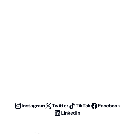
Instagram
Twitter
TikTok
Facebook
LinkedIn