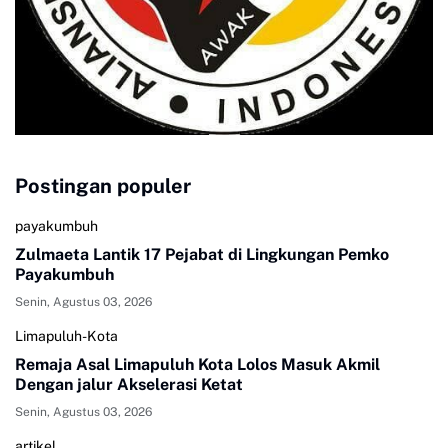
Postingan populer
payakumbuh
Zulmaeta Lantik 17 Pejabat di Lingkungan Pemko
Payakumbuh
Senin, Agustus 03, 2026
Limapuluh-Kota
Remaja Asal Limapuluh Kota Lolos Masuk Akmil
Dengan jalur Akselerasi Ketat
Senin, Agustus 03, 2026
artikel