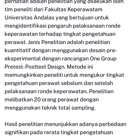
perhatian adalah penelitian yang dilakukan oleh
tim peneliti dari Fakultas Keperawatam
Universitas Andalas yang bertujuan untuk
mengidentifikasi pengaruh pelaksanaan ronde
keperawatan terhadap tingkat pengetahuan
perawat. Jenis Penelitian adalah penelitian
kuantitatif dengan menggunakan desain pre-
eksperimental dengan rancangan One Group
Pretest-Posttest Design. Metode ini
memungkinkan peneliti untuk mengukur tingkat
pengetahuan perawat sebelum dan setelah
pelaksanaan ronde keperawatan. Penelitian
melibatkan 20 orang perawat dengan
menggunakan teknik total sampling.
Hasil penelitian menunjukkan adanya perbedaan
signifikan pada rerata tingkat pengetahuan