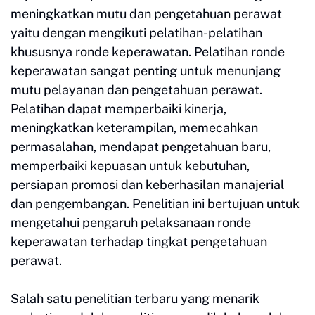
meningkatkan mutu dan pengetahuan perawat
yaitu dengan mengikuti pelatihan-pelatihan
khususnya ronde keperawatan. Pelatihan ronde
keperawatan sangat penting untuk menunjang
mutu pelayanan dan pengetahuan perawat.
Pelatihan dapat memperbaiki kinerja,
meningkatkan keterampilan, memecahkan
permasalahan, mendapat pengetahuan baru,
memperbaiki kepuasan untuk kebutuhan,
persiapan promosi dan keberhasilan manajerial
dan pengembangan. Penelitian ini bertujuan untuk
mengetahui pengaruh pelaksanaan ronde
keperawatan terhadap tingkat pengetahuan
perawat.
Salah satu penelitian terbaru yang menarik