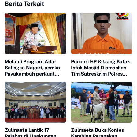
Berita Terkait
Melalui Program Adat
Pencuri HP & Uang Kotak
Salingka Nagari, pemko
Infak Masjid Diamankan
Payakumbuh perkuat
Tim Satreskrim Polres
Pelestarian Adat Dan
Payakumbuh
Budaya Minangkabau
Zulmaeta Lantik 17
Zulmaeta Buka Kontes
Pejabat di Lingkungan
Kambing Peranakan