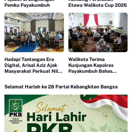
Pemko Payakumbuh
Etawa Walikota Cup 2026
Hadapi Tantangan Era
Walikota Terima
Digital, Arisal Aziz Ajak
Kunjungan Kapolres
Masyarakat Perkuat Nilai
Payakumbuh Bahas
Empat Pilar MPR RI
Penguatan Kerjasama
Hankamtibmas
Selamat Harlah ke 28 Partai Kebangkitan Bangsa