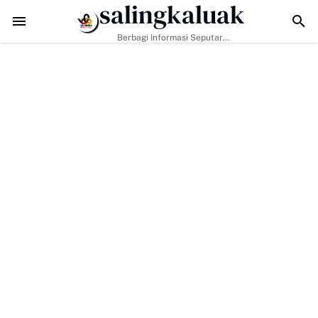
salingkaluak
 Tantangan Era Digital, Arisal Aziz Ajak Masyarakat Perkuat Nilai Emp
Berbagi Informasi Seputar
Sumatera Barat Dan Informasi
Umum Lainnya Nasional Maupun
Internasional.