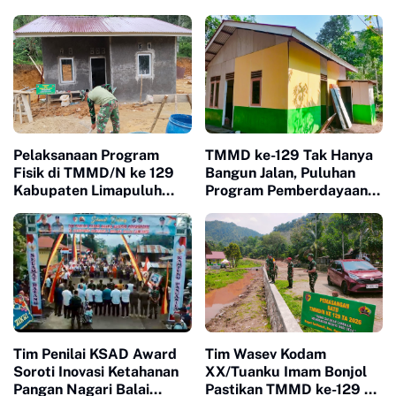
Layanan Kesehatan Ubah
Keluarga Lewat Bimtek
Kehidupan Warga Buluh
PEP
Kasok
Pelaksanaan Program
TMMD ke-129 Tak Hanya
Fisik di TMMD/N ke 129
Bangun Jalan, Puluhan
Kabupaten Limapuluh
Program Pemberdayaan
Kota Berjalan Dengan
Warga Berjalan Serentak
Lancar Dan Signifikan
di Buluh Kasok
Tim Penilai KSAD Award
Tim Wasev Kodam
Soroti Inovasi Ketahanan
XX/Tuanku Imam Bonjol
Pangan Nagari Balai
Pastikan TMMD ke-129 di