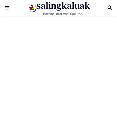
salingkaluak
Hadapi Tantangan Era Digital, Arisal Aziz Ajak Masyarakat Perkuat Nil
Berbagi Informasi Seputar
Sumatera Barat Dan Informasi
Umum Lainnya Nasional Maupun
Internasional.