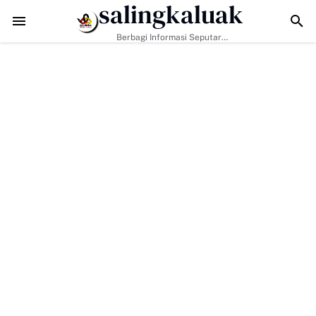
salingkaluak
TMMD ke-129 Tak Hanya Bangun Jalan, Bekali Warga Buluh Kasok 
Berbagi Informasi Seputar
Sumatera Barat Dan Informasi
Umum Lainnya Nasional Maupun
Internasional.