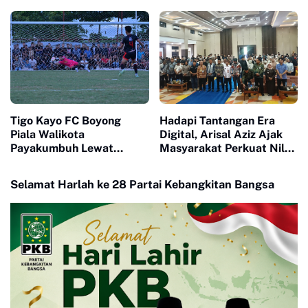
Tigo Kayo FC Boyong
Hadapi Tantangan Era
Piala Walikota
Digital, Arisal Aziz Ajak
Payakumbuh Lewat
Masyarakat Perkuat Nilai
Drama Adu Pinalti
Empat Pilar MPR RI
Selamat Harlah ke 28 Partai Kebangkitan Bangsa