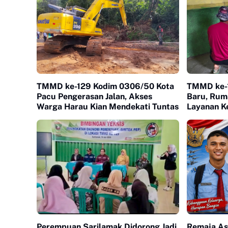
TMMD ke-129 Kodim 0306/50 Kota
TMMD ke-1
Pacu Pengerasan Jalan, Akses
Baru, Rum
Warga Harau Kian Mendekati Tuntas
Layanan K
Warga Bul
Perempuan Sarilamak Didorong Jadi
Remaja As