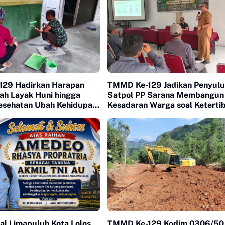
29 Hadirkan Harapan
TMMD Ke-129 Jadikan Penyul
ah Layak Huni hingga
Satpol PP Sarana Membangun
esehatan Ubah Kehidupan
Kesadaran Warga soal Keterti
uh Kasok
al Limapuluh Kota Lolos
TMMD Ke-129 Kodim 0306/50