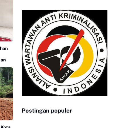
uhan
ban
Postingan populer
 Kota