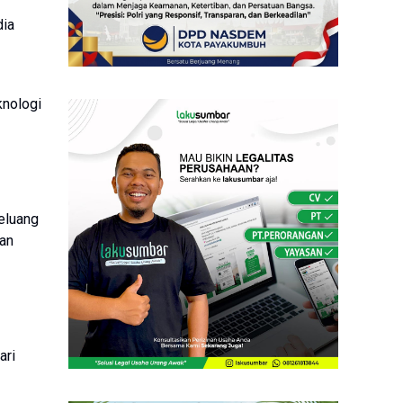
dia
knologi
eluang
an
ari