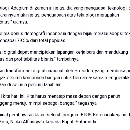
logi. Adagium di zaman ini jelas, dia yang menguasai teknologi, 
mbarannya makin jelas, penguasaan atas teknologi merupakan
mas,” ujarnya.
elola bonus demografi Indonesia dengan bijak melalui adopsi te
 mencapai 79.5% dari total populasi.
si digital dapat menciptakan lapangan kerja baru dan mendukung
 dan profitabilitas bisnis,” tambahnya.
n transformasi digital nasional oleh Presiden, yang membuka p
gajak seluruh komponen bangsa untuk bersama-sama menggerakk
n di seluruh penjuru tanah air.
kita hari ini. Kita harus menatap masa depan dengan penuh
anggeng menuju mimpi sebagai bangsa,” tegasnya.
ominal pembayaran klaim seluruh program BPJS Ketenagakerjaan d
ta, Nicko Alfiansyah, kepada Bupati Safaruddin.