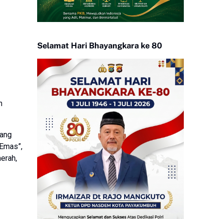
Selamat Hari Bhayangkara ke 80
n
yang
 Emas”,
aerah,