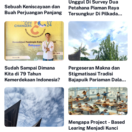
Unggul Di Survey Dua
Sebuah Keniscayaan dan
Petahana Piaman Raya
Buah Perjuangan Panjang
Tersungkur Di Pilkada
2024
Sudah Sampai Dimana
Pergeseran Makna dan
Kita di 79 Tahun
Stigmatisasi Tradisi
Kemerdekaan Indonesia?
Bajapuik Pariaman Dalam
Pandangan Masyarakat
Luar
Mengapa Project - Based
Learing Menjadi Kunci