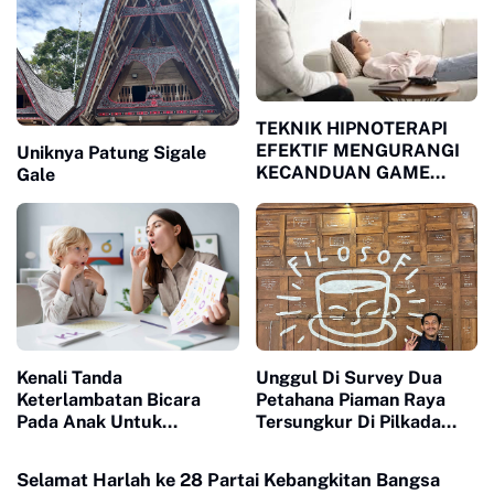
TEKNIK HIPNOTERAPI
EFEKTIF MENGURANGI
Uniknya Patung Sigale
KECANDUAN GAME
Gale
ONLINE PADA REMAJA
Kenali Tanda
Unggul Di Survey Dua
Keterlambatan Bicara
Petahana Piaman Raya
Pada Anak Untuk
Tersungkur Di Pilkada
Pencegahan Sejak Dini
2024
Selamat Harlah ke 28 Partai Kebangkitan Bangsa