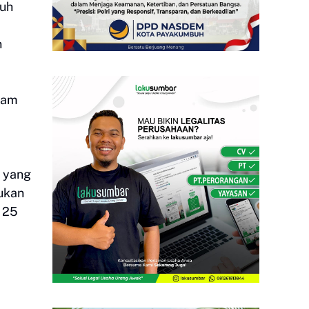
luh
n
jam
.
D yang
kukan
 25