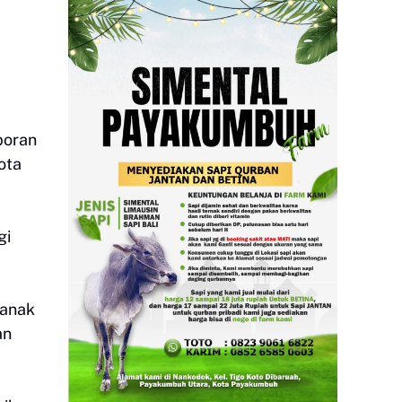
poran
ota
gi
 anak
an