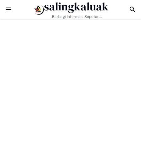
salingkaluak
Data Sosial Jadi Kunci, Hj. Aida Dorong Nagari Aktif Pastikan Wa
Berbagi Informasi Seputar
Sumatera Barat Dan Informasi
Umum Lainnya Nasional Maupun
Internasional.