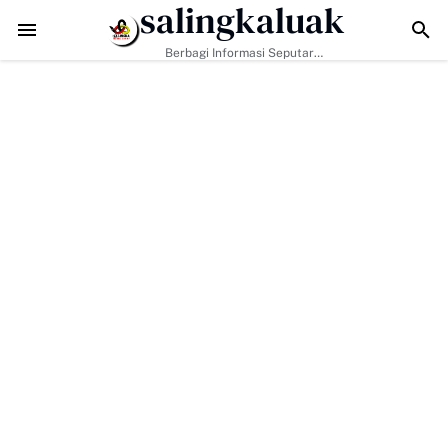
salingkaluak
TMMD Ke-129 Jadikan Penyuluhan Satpol PP Sarana Membangun Kesad
Berbagi Informasi Seputar
Sumatera Barat Dan Informasi
Umum Lainnya Nasional Maupun
Internasional.