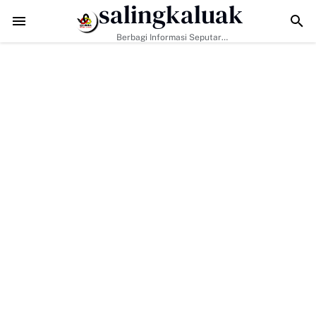
salingkaluak
Data Sosial Jadi Kunci, Hj. Aida Dorong Nagari Aktif Pastikan Warga
Berbagi Informasi Seputar
Sumatera Barat Dan Informasi
Umum Lainnya Nasional Maupun
Internasional.