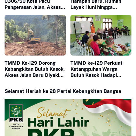
0306/50 Kota Pacu
Harapan Baru, Rumah
Pengerasan Jalan, Akses
Layak Huni hingga
Warga Harau Kian
Layanan Kesehatan Ubah
Mendekati Tuntas
Kehidupan Warga Buluh
Kasok
TMMD Ke-129 Dorong
TMMD ke-129 Perkuat
Kebangkitan Buluh Kasok,
Ketangguhan Warga
Akses Jalan Baru Diyakini
Buluh Kasok Hadapi
Percepat Pertumbuhan
Ancaman Bencana
Ekonomi Warga
Selamat Harlah ke 28 Partai Kebangkitan Bangsa