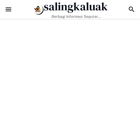
salingkaluak
Data Sosial Jadi Kunci, Hj. Aida Dorong Nagari Aktif Pastikan Warga
Berbagi Informasi Seputar
Sumatera Barat Dan Informasi
Umum Lainnya Nasional Maupun
Internasional.