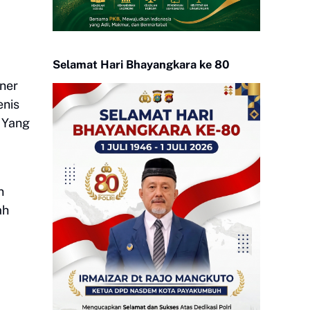
Selamat Hari Bhayangkara ke 80
ner
enis
. Yang
n
ah
.