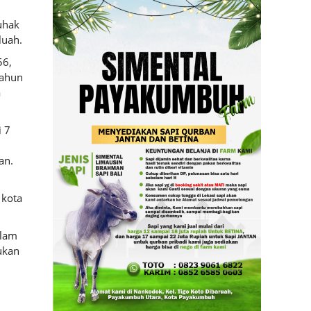
uhak
luah.
56,
tahun
a
i 7
an.
 kota
alam
ukan