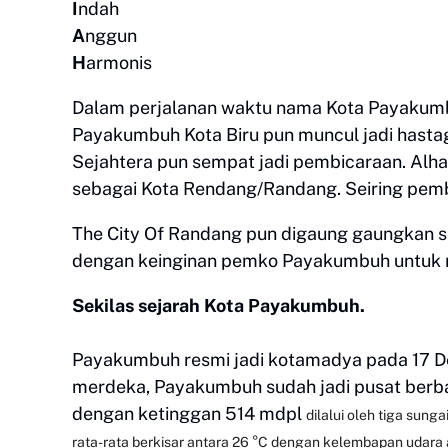
I
ndah
A
nggun
H
armonis
Dalam perjalanan waktu nama Kota Payakum
Payakumbuh Kota Biru pun muncul jadi hasta
Sejahtera pun sempat jadi pembicaraan. Alhas
sebagai Kota Rendang/Randang. Seiring pemb
The City Of Randang pun digaung gaungkan seb
dengan keinginan pemko Payakumbuh untuk m
Sekilas sejarah Kota Payakumbuh.
Payakumbuh resmi jadi kotamadya pada 17 D
merdeka, Payakumbuh sudah jadi pusat berb
dengan ketinggan 514 mdpl
dilalui oleh tiga sungai
rata-rata berkisar antara 26 °C dengan kelembapan udar