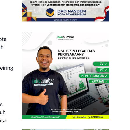
ota
uh
eiring
as
buh
anya