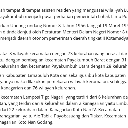
h tempat di tempat asisten residen yang menguasai wila¬yah L
Payakumbuh menjadi pusat perhatian pemerintah Luhak Limo Pu
arkan Undang-undang Nomor 8 Tahun 1956 tanggal 19 Maret 19
 ditindaklanjuti oleh Peraturan Menteri Dalam Negeri Nomor 8 
menjadi daerah otonom pemerintah daerah tingkat II Kotamady
i atas 3 wilayah kecamatan dengan 73 kelurahan yang berasal dar
u itu, dengan pembagian kecamatan Payakumbuh Barat dengan 31
kelurahan dan kecamatan Payakumbuh Utara dengan 28 kelurah
i Kabupaten Limapuluh Kota dan sekaligus ibu kota kabupaten
gannya maka dilakukan pemekaran wilayah kecamatan, sehingga
kanagarian dan 76 wilayah kelurahan.
kecamatan Lamposi Tigo Nagari, yang terdiri dari 6 kelurahan d
, yang terdiri dari 9 kelurahan dalam 2 kanagarian yaitu Limb
dari 22 kelurahan dalam Kanagarian Koto Nan IV.
Kecamatan
anagarian, yaitu Aie Tabik, Payobasuang dan Tiakar.
Kecamatan
anagarian Koto Nan Godang.