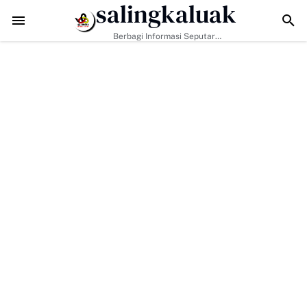
salingkaluak
Hadapi Tantangan Era Digital, Arisal Aziz Ajak Masyarakat Perkua
Berbagi Informasi Seputar
Sumatera Barat Dan Informasi
Umum Lainnya Nasional Maupun
Internasional.