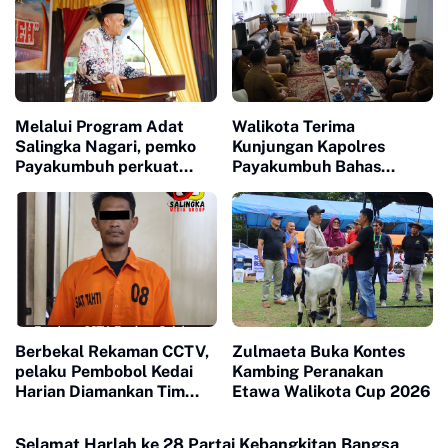
Melalui Program Adat
Walikota Terima
Salingka Nagari, pemko
Kunjungan Kapolres
Payakumbuh perkuat
Payakumbuh Bahas
Pelestarian Adat Dan
Penguatan Kerjasama
Budaya Minangkabau
Hankamtibmas
Berbekal Rekaman CCTV,
Zulmaeta Buka Kontes
pelaku Pembobol Kedai
Kambing Peranakan
Harian Diamankan Tim
Etawa Walikota Cup 2026
Satreskrim Polres
Payakumbuh
Selamat Harlah ke 28 Partai Kebangkitan Bangsa