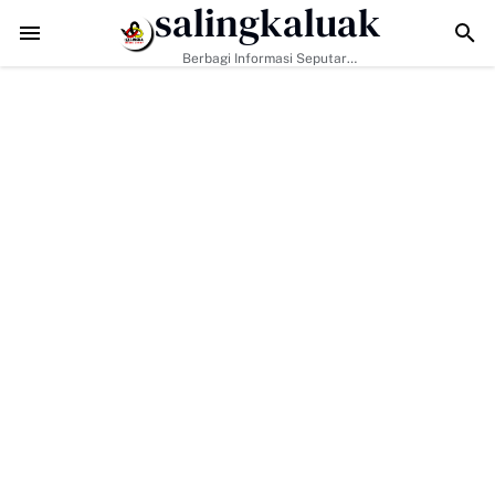
salingkaluak
Jalan Dibuka, Rumah Diperbaiki: TMMD 129 Kodim 0306/50 Kota
Berbagi Informasi Seputar
Sumatera Barat Dan Informasi
Umum Lainnya Nasional Maupun
Internasional.