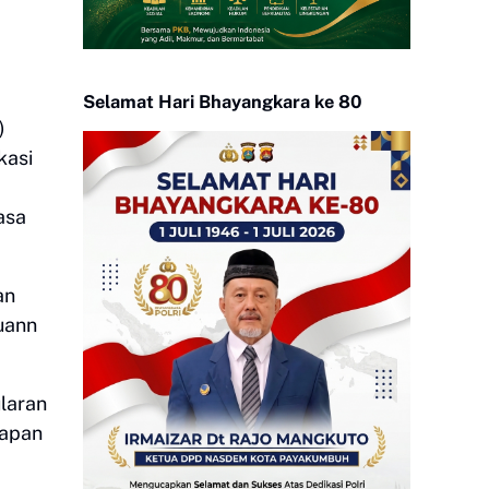
Selamat Hari Bhayangkara ke 80
)
kasi
asa
an
uann
laran
kapan