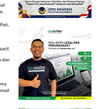
mal
e,
Pati,
atif.
n dan
ima
ammad