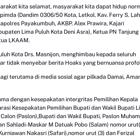
arakat kita selamat, masyarakat kita dapat hidup nor
pimda (Dandim 0306/50 Kota, Letkol. Kav. Ferry S. Lah
Kapolres Payakumbuh, AKBP. Alex Prawira, Kajari
aten Lima Puluh Kota Deni Asra), Ketua PN Tanjung 
etua LKAAM.
luh Kota Drs. Masnijon, menghimbau kepada seluruh
r tidak menyebar berita Hoaks yang bernuansa profok
n lagi terutama di media sosial agar pilkada Damai, Ama
sama dengan kesepakatan intergritas Pemilihan Kepala
rasi Kesepakatan Pemilihan Bupati dan Wakil Bupati L
 Calon (Paslon),Bupati dan Wakil Bupati, Paslon Muh
an Sahladi-Maskar M Datuak Pobo (Salam) nomor urut(
urniawan Nakasri (Safari),nomor urut (3) dan Ferizal