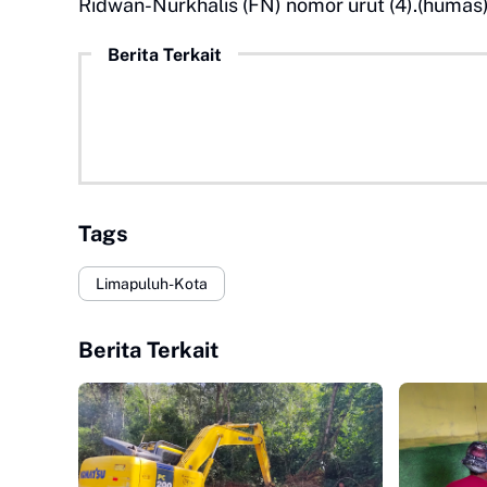
Ridwan-Nurkhalis (FN) nomor urut (4).(humas
Berita Terkait
Tags
Limapuluh-Kota
Berita Terkait