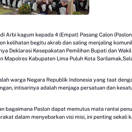
endi Arbi kagum kepada 4 (Empat) Pasang Calon (Paslon
on kelihatan begitu akrab dan saling menjaling komuni
annya Deklarasi Kesepakatan Pemilihan Bupati dan Wakil
an Mapolres Kabupaten Lima Puluh Kota Sarilamak,Sel
adalah warga Negara Republik Indonesia yang taat deng
ngan, intisarinya adalah menjaga persatuan dan kesat
vian bagaimana Paslon dapat memutus mata rantai penu
rakat dalam menyebarkan visi misi, ini penting sekali 