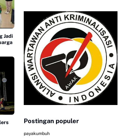
 Jadi
uarga
Postingan populer
lers
payakumbuh