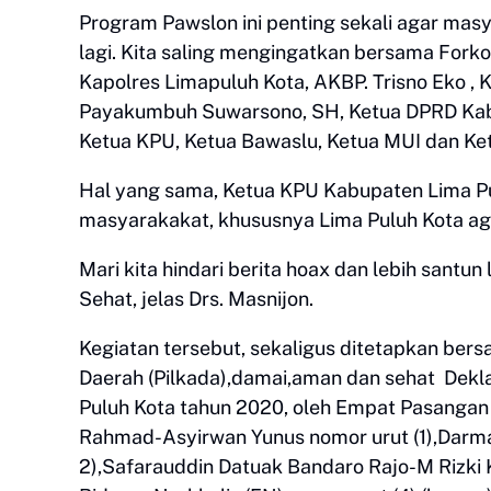
Program Pawslon ini penting sekali agar masy
lagi. Kita saling mengingatkan bersama Forko
Kapolres Limapuluh Kota, AKBP. Trisno Eko , 
Payakumbuh Suwarsono, SH, Ketua DPRD Kabup
Ketua KPU, Ketua Bawaslu, Ketua MUI dan K
Hal yang sama, Ketua KPU Kabupaten Lima Pu
masyarakakat, khususnya Lima Puluh Kota aga
Mari kita hindari berita hoax dan lebih santu
Sehat, jelas Drs. Masnijon.
Kegiatan tersebut, sekaligus ditetapkan ber
Daerah (Pilkada),damai,aman dan sehat Dekla
Puluh Kota tahun 2020, oleh Empat Pasangan
Rahmad-Asyirwan Yunus nomor urut (1),Darm
2),Safarauddin Datuak Bandaro Rajo-M Rizki K