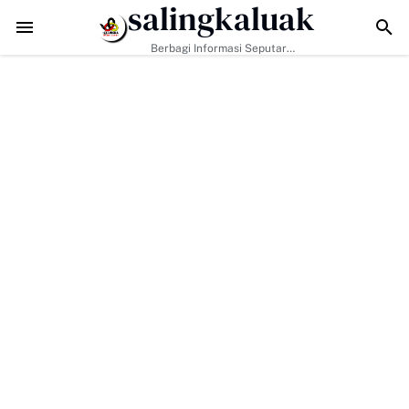
salingkaluak
Masyarakat Perkuat Nilai Empat Pilar MPR RI
TMMD ke-129 Kodim 0306/5
Berbagi Informasi Seputar
Sumatera Barat Dan Informasi
Umum Lainnya Nasional Maupun
Internasional.