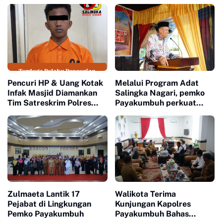
Rangka HUT RI ke 81
Pencuri HP & Uang Kotak
Melalui Program Adat
Infak Masjid Diamankan
Salingka Nagari, pemko
Tim Satreskrim Polres
Payakumbuh perkuat
Payakumbuh
Pelestarian Adat Dan
Budaya Minangkabau
Zulmaeta Lantik 17
Walikota Terima
Pejabat di Lingkungan
Kunjungan Kapolres
Pemko Payakumbuh
Payakumbuh Bahas