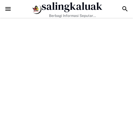
salingkaluak
Data Sosial Jadi Kunci, Hj. Aida Dorong Nagari Aktif Pastikan W
Berbagi Informasi Seputar
Sumatera Barat Dan Informasi
Umum Lainnya Nasional Maupun
Internasional.