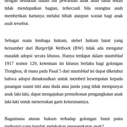
dengan demikian dalam hal pewarisan anak asuh sama sekali
tidak mendapatkan bagian, terkecuali bila orangtua asuh
memberikan hartanya melalui hibah ataupun wasiat bagi anak
asuh tersebut.
Sebagai suatu lembaga hukum, stelsel hukum barat yang
bersumber dari
Burgerlijk Wetboek
(BW) tidak ada mengatur
masalah adopsi secara khusus. Hanya terdapat dalam
staatsblad
1917 nomor 129, ketentuan ini khusus berlaku bagi golongan
Tionghoa, di mana pada Pasal 5 dari
staatsblad
ini dapat diketahui
bahwa adopsi dimaksudkan untuk memberi kesempatan kepada
pasangan suami istri atau duda atau janda yang tidak mempunyai
anak laki-laki, dapat mengajukan permohonan pengangkatan anak
laki-laki untuk meneruskan garis keturunannya.
Bagaimana aturan hukum terhadap golongan bumi putra
(pribumi) yang hendak melakukan pengangkatan anak?