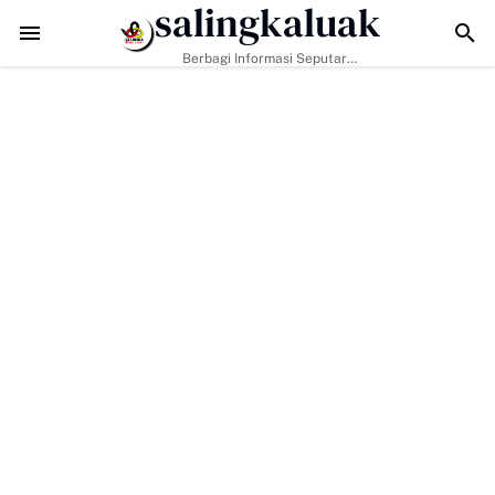
salingkaluak
-129 Tak Hanya Bangun Jalan, Bekali Warga Buluh Kasok dengan Ke
Berbagi Informasi Seputar
Sumatera Barat Dan Informasi
Umum Lainnya Nasional Maupun
Internasional.