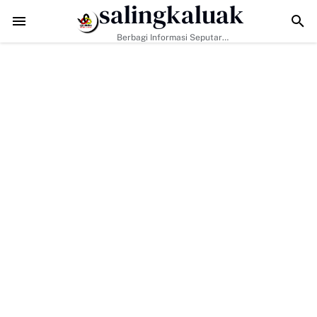
salingkaluak
adapi Tantangan Era Digital, Arisal Aziz Ajak Masyarakat Perkuat Nila
Berbagi Informasi Seputar
Sumatera Barat Dan Informasi
Umum Lainnya Nasional Maupun
Internasional.