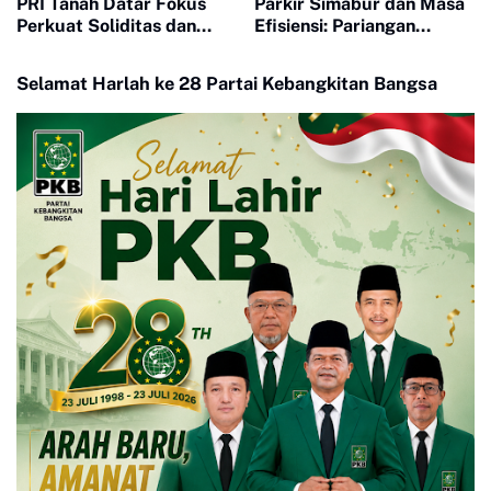
PRI Tanah Datar Fokus
Parkir Simabur dan Masa
Perkuat Soliditas dan
Efisiensi: Pariangan
Pelayanan Masyarakat
Sukses Buka MTQ ke-43
Selamat Harlah ke 28 Partai Kebangkitan Bangsa