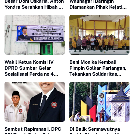
Besar Doni Oskaria, Anton
Walinagari Baringin
Yondra Serahkan Hibah 19
Diamankan Pihak Kejati
Hektare Lahan untuk SR
Sumbar
Wakil Ketua Komisi IV
Beni Monika Kembali
DPRD Sumbar Gelar
Pimpin Golkar Pariangan,
Sosialisasi Perda no 4
Tekankan Solidaritas
Tahun 2023
Sebagai Kunci
Kemenangan
Sambut Rapimnas I, DPC
Di Balik Semrawutnya