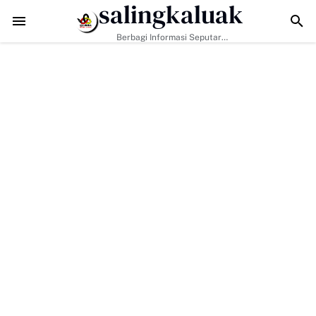
salingkaluak
api Tantangan Era Digital, Arisal Aziz Ajak Masyarakat Perkuat Nilai 
Berbagi Informasi Seputar
Sumatera Barat Dan Informasi
Umum Lainnya Nasional Maupun
Internasional.