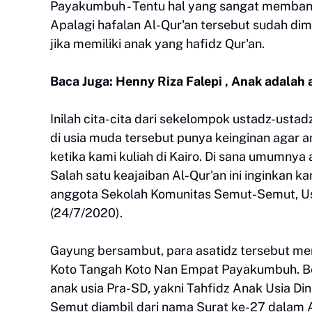
Payakumbuh - Tentu hal yang sangat membangg
Apalagi hafalan Al-Qur'an tersebut sudah dimil
jika memiliki anak yang hafidz Qur'an.
Baca Juga:
Henny Riza Falepi , Anak adalah
Inilah cita-cita dari sekelompok ustadz-usta
di usia muda tersebut punya keinginan agar a
ketika kami kuliah di Kairo. Di sana umumnya 
Salah satu keajaiban Al-Qur'an ini inginkan k
anggota Sekolah Komunitas Semut-Semut, U
(24/7/2020).
Gayung bersambut, para asatidz tersebut men
Koto Tangah Koto Nan Empat Payakumbuh. B
anak usia Pra-SD, yakni Tahfidz Anak Usia D
Semut diambil dari nama Surat ke-27 dalam 