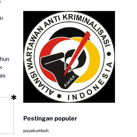
n
hu
ahun
k
tas
Postingan populer
payakumbuh