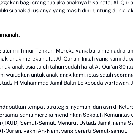
akan bagi orang tua jika anaknya bisa hafal Al-Qur'a
iki si anak di usianya yang masih dini. Untung dunia-ak
 amanah.
dz alumni Timur Tengah. Mereka yang baru menjadi ora
nak-anak mereka hafal Al-Qur'an. Inilah yang kami dap
anak-anak usia tujuh tahun sudah hafal Al-Qur'an 30 juz
ami wujudkan untuk anak-anak kami, jelas salah seoran
stadz H Muhammad Jamil Bakri Lc kepada wartawan, 
dapatkan tempat strategis, nyaman, dan asri di Kelu
ersama-sama mereka mendirikan Sekolah Komunitas 
ini (TAUD) Semut-Semut. Menurut Ustadz Jamil, nama 
Al-Qur'an, yakni An-Naml yang berarti Semut-semut.