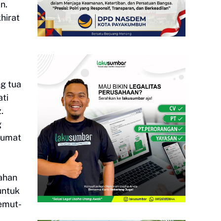
n.
hirat
ng tua
ati
.
g
Jumat
rahan
untuk
Semut-