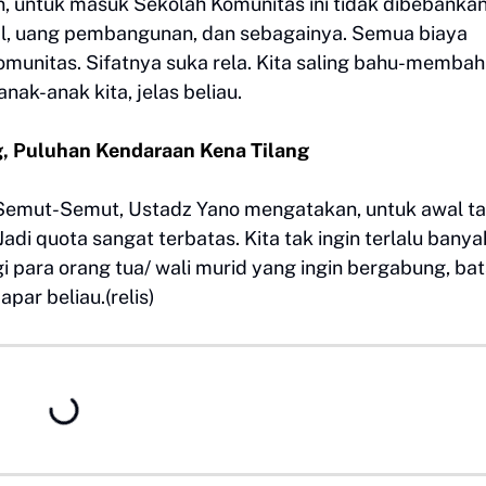
n, untuk masuk Sekolah Komunitas ini tidak dibebanka
kal, uang pembangunan, dan sebagainya. Semua biaya
munitas. Sifatnya suka rela. Kita saling bahu-memba
ak-anak kita, jelas beliau.
g, Puluhan Kendaraan Kena Tilang
 Semut-Semut, Ustadz Yano mengatakan, untuk awal t
adi quota sangat terbatas. Kita tak ingin terlalu banya
gi para orang tua/ wali murid yang ingin bergabung, ba
par beliau.(relis)