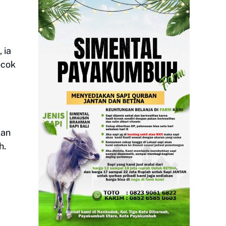
 ia
ocok
m
kan
h.