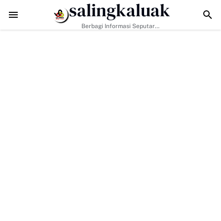
salingkaluak
alan Dibuka, Rumah Diperbaiki: TMMD 129 Kodim 0306/50 Kota Mulai
Berbagi Informasi Seputar
Sumatera Barat Dan Informasi
Umum Lainnya Nasional Maupun
Internasional.