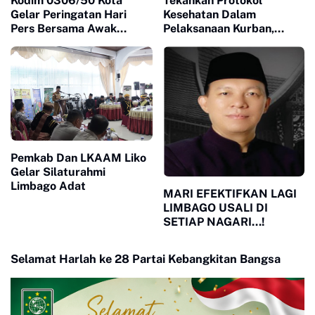
Kodim 0306/50 Kota
Tekankan Protokol
Gelar Peringatan Hari
Kesehatan Dalam
Pers Bersama Awak
Pelaksanaan Kurban,
Media Luak Limopuluah
lurah Juga Himbau Warga
Naikan Bendera Merah
Putih
Pemkab Dan LKAAM Liko
Gelar Silaturahmi
Limbago Adat
MARI EFEKTIFKAN LAGI
LIMBAGO USALI DI
SETIAP NAGARI...!
Selamat Harlah ke 28 Partai Kebangkitan Bangsa