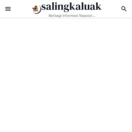
salingkaluak
TMMD ke-129 Tak Hanya Bangun Jalan, Bekali Warga Buluh Kas
Berbagi Informasi Seputar
Sumatera Barat Dan Informasi
Umum Lainnya Nasional Maupun
Internasional.