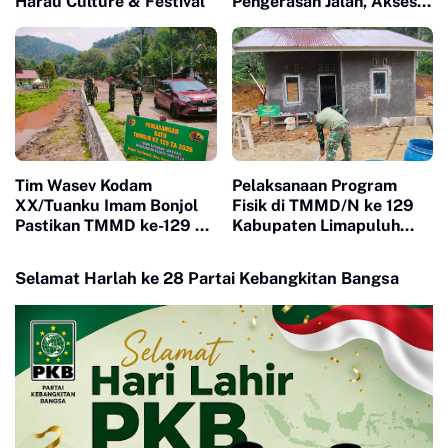
Harau Culture & Festival
Pengerasan Jalan, Akses
Warga Harau Kian
Mendekati Tuntas
Tim Wasev Kodam
Pelaksanaan Program
XX/Tuanku Imam Bonjol
Fisik di TMMD/N ke 129
Pastikan TMMD ke-129 di
Kabupaten Limapuluh
Limapuluh Kota Tepat
Kota Berjalan Dengan
Sasaran dan Berkualitas
Lancar Dan Signifikan
Selamat Harlah ke 28 Partai Kebangkitan Bangsa