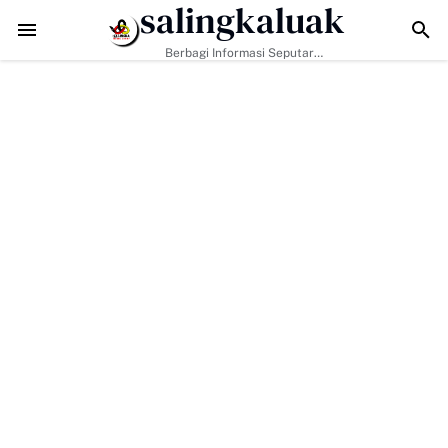
salingkaluak
adapi Tantangan Era Digital, Arisal Aziz Ajak Masyarakat Perkuat Nila
Berbagi Informasi Seputar
Sumatera Barat Dan Informasi
Umum Lainnya Nasional Maupun
Internasional.