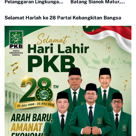
Pelanggaran Lingkungan
Batang Sianok Matur,
di Pabrik CPO PT Mutiara
Diduga Alami Gangguan
Agam
Jiwa
Selamat Harlah ke 28 Partai Kebangkitan Bangsa