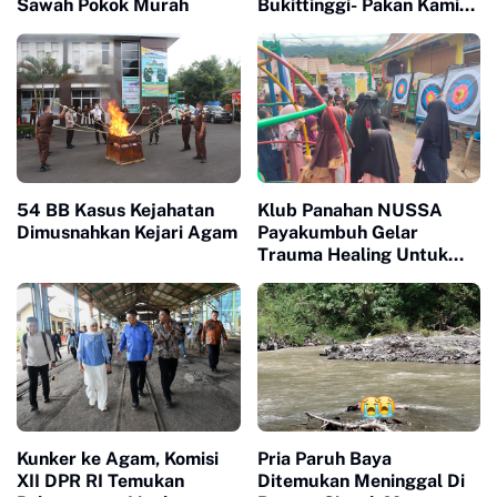
Sawah Pokok Murah
Bukittinggi- Pakan Kamih
Perlu Pelebaran
54 BB Kasus Kejahatan
Klub Panahan NUSSA
Dimusnahkan Kejari Agam
Payakumbuh Gelar
Trauma Healing Untuk
Korban Bencana Di Toboh
Malalak
Kunker ke Agam, Komisi
Pria Paruh Baya
XII DPR RI Temukan
Ditemukan Meninggal Di