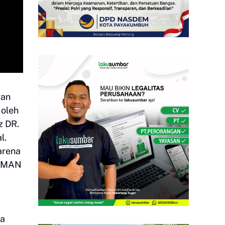
ran
 oleh
z DR.
l.
arena
 SMAN
ga