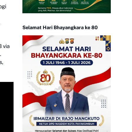
ogi
l
Selamat Hari Bhayangkara ke 80
B via
.
s,