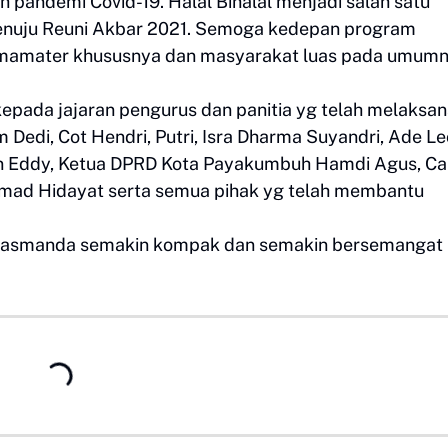
h pandemi Covid-19. Halal Bihalal menjadi salah satu
menuju Reuni Akbar 2021. Semoga kedepan program
lmamater khususnya dan masyarakat luas pada umumn
kepada jajaran pengurus dan panitia yg telah melaksa
am Dedi, Cot Hendri, Putri, Isra Dharma Suyandri, Ade Le
Jon Eddy, Ketua DPRD Kota Payakumbuh Hamdi Agus, C
hmad Hidayat serta semua pihak yg telah membantu
 Ikasmanda semakin kompak dan semakin bersemangat