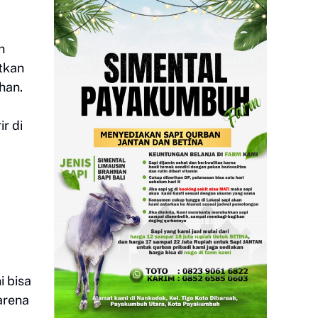
n
utkan
han.
r di
i bisa
arena