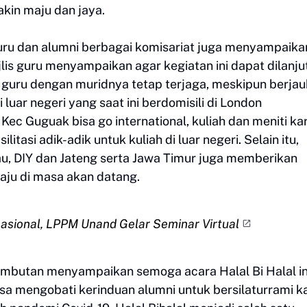
akin maju dan jaya.
guru dan alumni berbagai komisariat juga menyampaika
lis guru menyampaikan agar kegiatan ini dapat dilanj
a guru dengan muridnya tetap terjaga, meskipun berjau
luar negeri yang saat ini berdomisili di London
 Guguak bisa go international, kuliah dan meniti kari
litasi adik-adik untuk kuliah di luar negeri. Selain itu,
au, DIY dan Jateng serta Jawa Timur juga memberikan
aju di masa akan datang.
sional, LPPM Unand Gelar Seminar Virtual
ambutan menyampaikan semoga acara Halal Bi Halal in
isa mengobati kerinduan alumni untuk bersilaturrami k