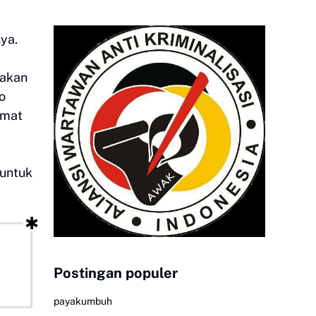
ya.
nakan
o
amat
 untuk
Postingan populer
payakumbuh