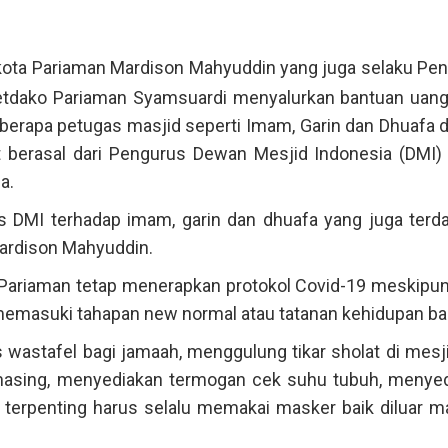
kota Pariaman Mardison Mahyuddin yang juga selaku Pe
etdako Pariaman Syamsuardi menyalurkan bantuan uang
erapa petugas masjid seperti Imam, Garin dan Dhuafa d
t berasal dari Pengurus Dewan Mesjid Indonesia (DMI)
a.
us DMI terhadap imam, garin dan dhuafa yang juga ter
Mardison Mahyuddin.
Pariaman tetap menerapkan protokol Covid-19 meskipun
memasuki tahapan new normal atau tatanan kehidupan ba
 wastafel bagi jamaah, menggulung tikar sholat di mesj
sing, menyediakan termogan cek suhu tubuh, menyed
 terpenting harus selalu memakai masker baik diluar 