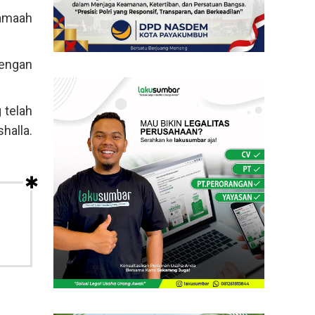
jamaah
dengan
 telah
halla.