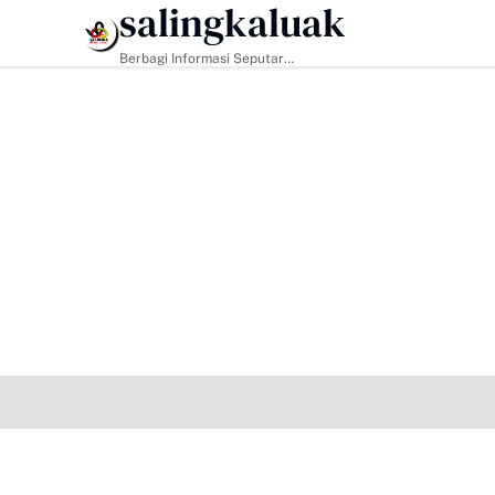
salingkaluak
HEADLINE
TMMD ke-129 Tak Hanya Bangun Jalan, 
Berbagi Informasi Seputar
Sumatera Barat Dan Informasi
Umum Lainnya Nasional Maupun
Internasional.