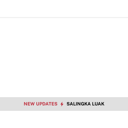
Bekali Warga Buluh Kasok dengan Kesiapsiagaan Bencana
Walikota 
NEW UPDATES
SALINGKA LUAK