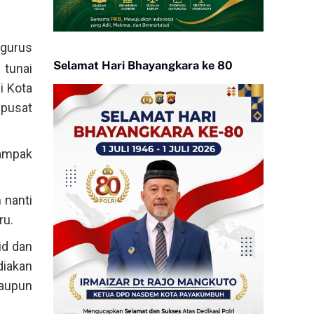
ngurus
Selamat Hari Bhayangkara ke 80
 tunai
i Kota
 pusat
dampak
 nanti
ru.
id dan
iakan
maupun