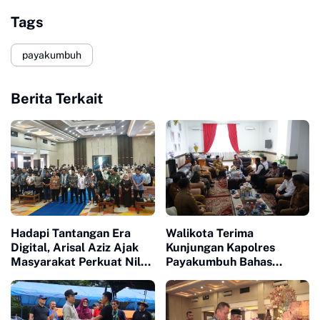
Tags
payakumbuh
Berita Terkait
Hadapi Tantangan Era
Walikota Terima
Digital, Arisal Aziz Ajak
Kunjungan Kapolres
Masyarakat Perkuat Nilai
Payakumbuh Bahas
Empat Pilar MPR RI
Penguatan Kerjasama
Hankamtibmas