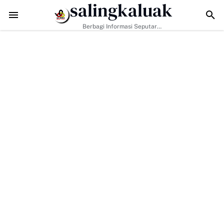
salingkaluak
ak Hanya Bangun Jalan, Bekali Warga Buluh Kasok dengan Kesiapsi
Berbagi Informasi Seputar
Sumatera Barat Dan Informasi
Umum Lainnya Nasional Maupun
Internasional.