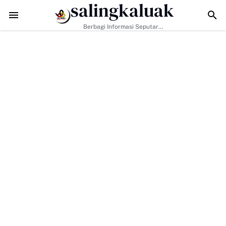
salingkaluak
MD di Buluh Kasok Mulai Terbuka, Harapan Baru bagi Akses Ekonomi
Berbagi Informasi Seputar
Sumatera Barat Dan Informasi
Umum Lainnya Nasional Maupun
Internasional.