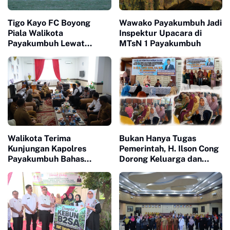
Tigo Kayo FC Boyong
Wawako Payakumbuh Jadi
Piala Walikota
Inspektur Upacara di
Payakumbuh Lewat
MTsN 1 Payakumbuh
Drama Adu Pinalti
Walikota Terima
Bukan Hanya Tugas
Kunjungan Kapolres
Pemerintah, H. Ilson Cong
Payakumbuh Bahas
Dorong Keluarga dan
Penguatan Kerjasama
Masyarakat Jadi Benteng
Hankamtibmas
Perlindungan Perempuan
dan Anak