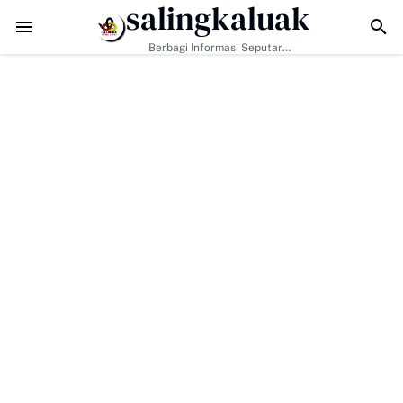
salingkaluak
njungan Kapolres Payakumbuh Bahas Penguatan Kerjasama Hankamt
Berbagi Informasi Seputar
Sumatera Barat Dan Informasi
Umum Lainnya Nasional Maupun
Internasional.