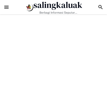
salingkaluak
di Kunci, Hj. Aida Dorong Nagari Aktif Pastikan Warga Miskin Tak Terl
Berbagi Informasi Seputar
Sumatera Barat Dan Informasi
Umum Lainnya Nasional Maupun
Internasional.