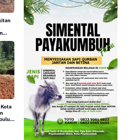
itan
n
 Kota
an
apuluh