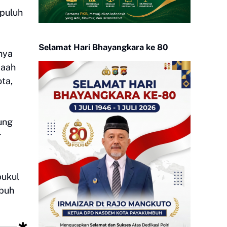
apuluh
Selamat Hari Bhayangkara ke 80
nya
maah
ta,
ung
r
pukul
ubuh