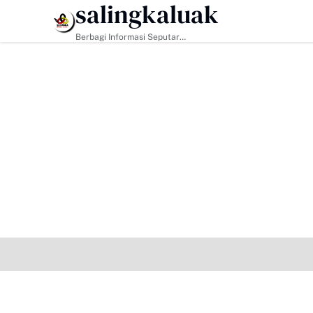
salingkaluak
HEADLINE
Hadapi Tan
Berbagi Informasi Seputar
Sumatera Barat Dan Informasi
Umum Lainnya Nasional Maupun
Internasional.