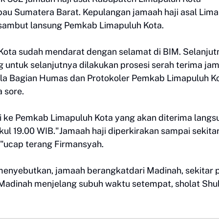
bau Sumatera Barat. Kepulangan jamaah haji asal Lim
isambut lansung Pemkab Limapuluh Kota.
h Kota sudah mendarat dengan selamat di BIM. Selanjut
ng untuk selanjutnya dilakukan prosesi serah terima ja
la Bagian Humas dan Protokoler Pemkab Limapuluh Ko
 sore.
aji ke Pemkab Limapuluh Kota yang akan diterima langs
pukul 19.00 WIB."Jamaah haji diperkirakan sampai sekita
,"ucap terang Firmansyah.
r menyebutkan, jamaah berangkatdari Madinah, sekitar 
 Madinah menjelang subuh waktu setempat, sholat Sh