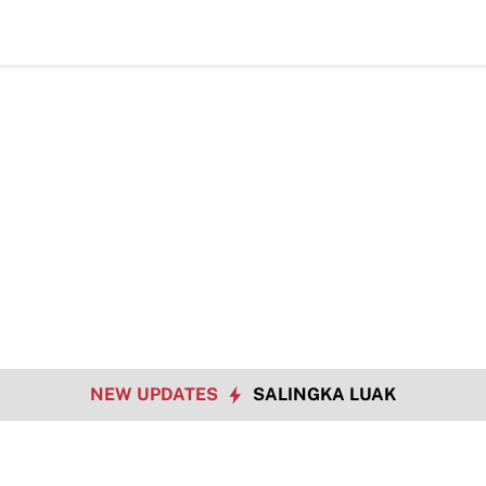
tangan Era Digital, Arisal Aziz Ajak Masyarakat Perkuat Nilai Empat P
NEW UPDATES
SALINGKA LUAK