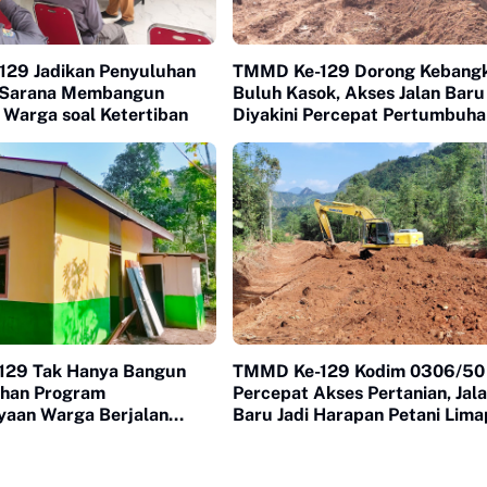
29 Jadikan Penyuluhan
TMMD Ke-129 Dorong Kebangk
 Sarana Membangun
Buluh Kasok, Akses Jalan Baru
 Warga soal Ketertiban
Diyakini Percepat Pertumbuha
Ekonomi Warga
129 Tak Hanya Bangun
TMMD Ke-129 Kodim 0306/50
uhan Program
Percepat Akses Pertanian, Jal
aan Warga Berjalan
Baru Jadi Harapan Petani Lim
di Buluh Kasok
Kota