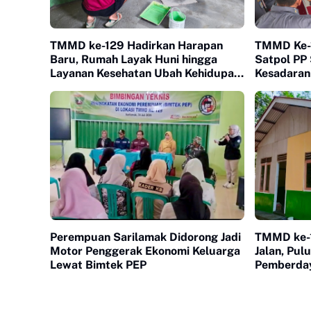
TMMD ke-129 Hadirkan Harapan
TMMD Ke-1
Baru, Rumah Layak Huni hingga
Satpol PP
Layanan Kesehatan Ubah Kehidupan
Kesadaran
Warga Buluh Kasok
Perempuan Sarilamak Didorong Jadi
TMMD ke-
Motor Penggerak Ekonomi Keluarga
Jalan, Pul
Lewat Bimtek PEP
Pemberday
Serentak 