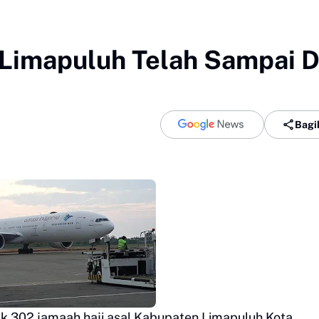
 Limapuluh Telah Sampai D
Bagi
yak 302 jamaah haji asal Kabupaten Limapuluh Kota