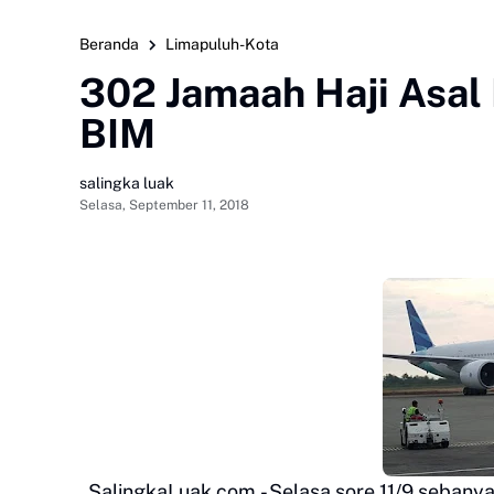
Beranda
Limapuluh-Kota
302 Jamaah Haji Asal
BIM
salingka luak
Selasa, September 11, 2018
, SalingkaLuak.com,- Selasa sore 11/9 seban