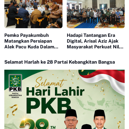
Pemko Payakumbuh
Hadapi Tantangan Era
Matangkan Persiapan
Digital, Arisal Aziz Ajak
Alek Pacu Kuda Dalam
Masyarakat Perkuat Nilai
Rangka HUT RI ke 81
Empat Pilar MPR RI
Selamat Harlah ke 28 Partai Kebangkitan Bangsa