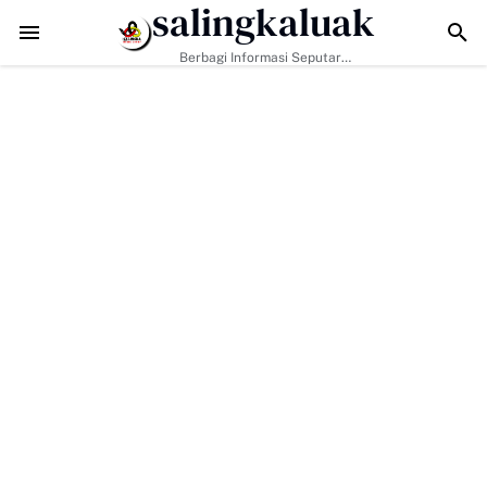
salingkaluak
Data Sosial Jadi Kunci, Hj. Aida Dorong Nagari Aktif Pastikan Warg
Berbagi Informasi Seputar
Sumatera Barat Dan Informasi
Umum Lainnya Nasional Maupun
Internasional.