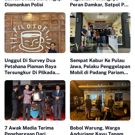
Diamankan Polisi
Peran Damkar, Satpol PP
dan Satlinmas Ditengah
Masyarakat
Unggul Di Survey Dua
Sempat Kabur Ke Pulau
Petahana Piaman Raya
Jawa, Pelaku Penggelapan
Tersungkur Di Pilkada
Mobil di Padang Pariaman
2024
Berhasil Diamankan
7 Awak Media Terima
Bobol Warung, Warga
Penghargaan Dari
Anduriang Kayu Tanam