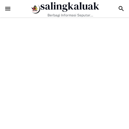
salingkaluak
Jalan Dibuka, Rumah Diperbaiki: TMMD 129 Kodim 0306/50 Kot
Berbagi Informasi Seputar
Sumatera Barat Dan Informasi
Umum Lainnya Nasional Maupun
Internasional.